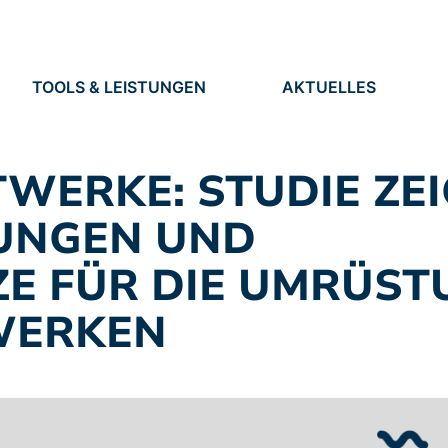
TOOLS & LEISTUNGEN
AKTUELLES
TOOLS
NEUIGKEITEN
EN
LEISTUNGEN
TERMINE
PRESSE
WERKE: STUDIE ZEI
STELLEN
UNGEN UND
E FÜR DIE UMRÜST
WERKEN