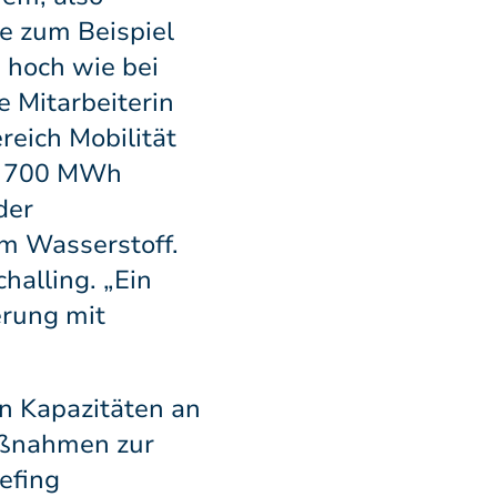
e zum Beispiel
 hoch wie bei
 Mitarbeiterin
eich Mobilität
er 700 MWh
der
m Wasserstoff.
alling. „Ein
erung mit
n Kapazitäten an
aßnahmen zur
efing