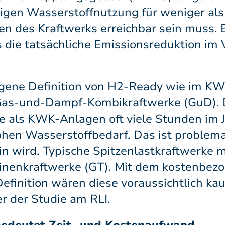
igen Wasserstoffnutzung für weniger als
en des Kraftwerks erreichbar sein muss. B
s die tatsächliche Emissionsreduktion im
ogene Definition von H2-Ready wie im K
e Gas-und-Dampf-Kombikraftwerke (GuD). 
re als KWK-Anlagen oft viele Stunden im J
hen Wasserstoffbedarf. Das ist problema
n wird. Typische Spitzenlastkraftwerke 
binenkraftwerke (GT). Mit dem kostenbez
efinition wären diese voraussichtlich kau
er der Studie am RLI.