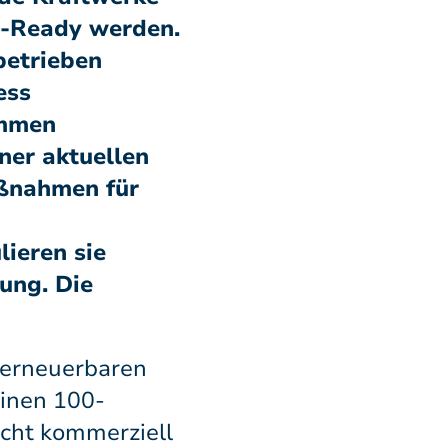
2-Ready werden.
betrieben
ess
ommen
iner aktuellen
aßnahmen für
ieren sie
ung. Die
s erneuerbaren
einen 100-
icht kommerziell