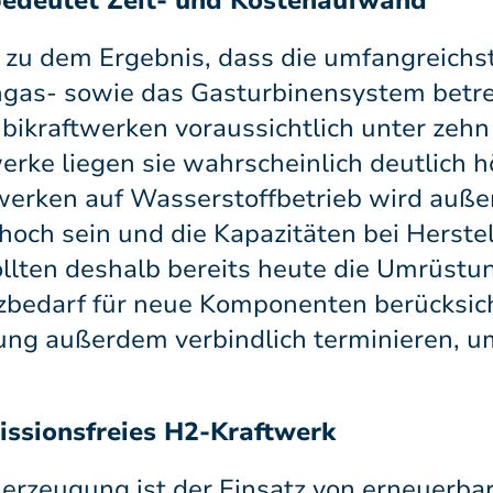
edeutet Zeit- und Kostenaufwand
zu dem Ergebnis, dass die umfangreichs
s- sowie das Gasturbinensystem betref
ikraftwerken voraussichtlich unter zehn
erke liegen sie wahrscheinlich deutlich h
erken auf Wasserstoffbetrieb wird auße
 hoch sein und die Kapazitäten bei Herste
ollten deshalb bereits heute die Umrüstu
tzbedarf für neue Komponenten berücksich
ng außerdem verbindlich terminieren, u
issionsfreies H2-Kraftwerk
erzeugung ist der Einsatz von erneuerba