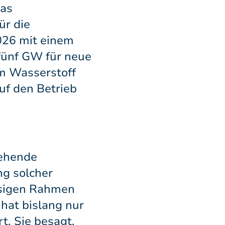
Das
ür die
2026 mit einem
fünf GW für neue
em Wasserstoff
uf den Betrieb
tehende
ng solcher
ässigen Rahmen
hat bislang nur
t. Sie besagt,