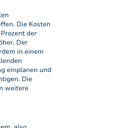
ten
fen. Die Kosten
 Prozent der
öher. Der
rdem in einem
llenden
ng einplanen und
tigen. Die
m weitere
rem, also