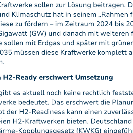
aftwerke sollen zur Lösung beitragen. 
und Klimaschutz hat in seinem „Rahmen f
iese zu fördern – im Zeitraum 2024 bis 
igawatt (GW) und danach mit weiteren 
e sollen mit Erdgas und später mit grün
2035 müssen diese Kraftwerke komplett a
n.
von H2-Ready erschwert Umsetzung
ibt es aktuell noch keine rechtlich fests
werke bedeutet. Das erschwert die Planu
zept der H2-Readiness kann einen zuverl
ien H2-Kraftwerken bieten. Deutschland 
-Wärme-Kopplungsgesetz (KWKG) eingeführ