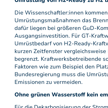
Umrüstung von H2-Ready zu H2 b
Die Wissenschaftler:innen kommen 
Umrüstungsmaßnahmen das Brennga
dafür liegen bei größeren GuD-Komb
Ausgangsinvestition. Für GT-Kraftw
Umrüstbedarf von H2-Ready-Kraftw
kurzen Zeitfenster vergleichsweise
begrenzt. Kraftwerksbetreibende s
Faktoren wie zum Beispiel den Pla
Bundesregierung muss die Umrüstu
Emissionen zu vermeiden.
Ohne grünen Wasserstoff kein em
Für die Dekarbonisierung der Strom