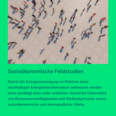
Wa
Grün
Zuku
ganz
von 
Nutz
Sozioökonomische Feldstudien
Wert
Damit die Energieversorgung im Rahmen einer
nachhaltigen Energietransformation verbessert werden
kann, benötigt man, unter anderem, räumliche Datensätze
wie Ressourcenverfügbarkeit und Siedlungsmuster sowie
sozioökonomische und demografische Werte.