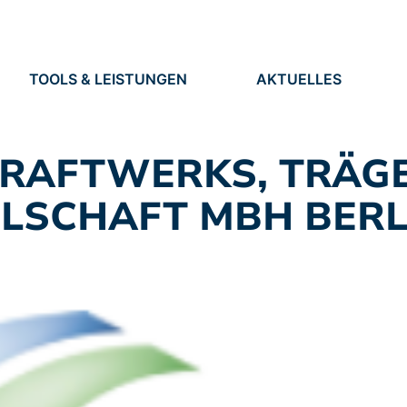
TOOLS & LEISTUNGEN
AKTUELLES
TOOLS
NEUIGKEITEN
EN
LEISTUNGEN
TERMINE
PRESSE
KRAFTWERKS, TRÄG
STELLEN
LSCHAFT MBH BERL