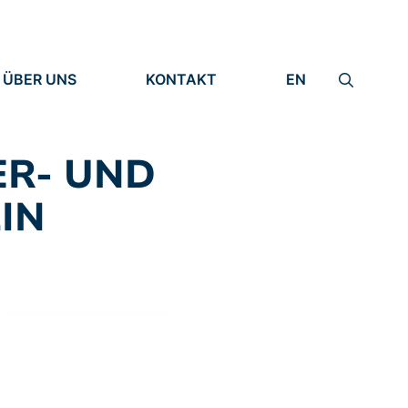
ÜBER UNS
KONTAKT
EN
INSTITUT
IMPRESSUM
IDENTITÄT
DATENSCHUTZ
FORSCHUNG
ER- UND
MENSCHEN
IN