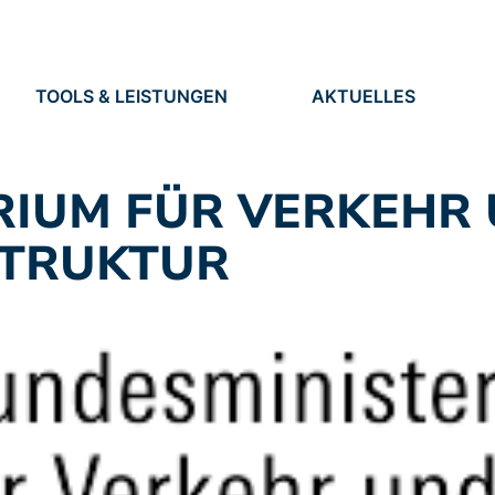
TOOLS & LEISTUNGEN
AKTUELLES
TOOLS
NEUIGKEITEN
EN
LEISTUNGEN
TERMINE
PRESSE
RIUM FÜR VERKEHR
STELLEN
STRUKTUR