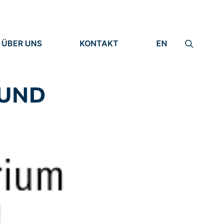
ÜBER UNS
KONTAKT
EN
INSTITUT
IMPRESSUM
IDENTITÄT
DATENSCHUTZ
FORSCHUNG
 UND
MENSCHEN