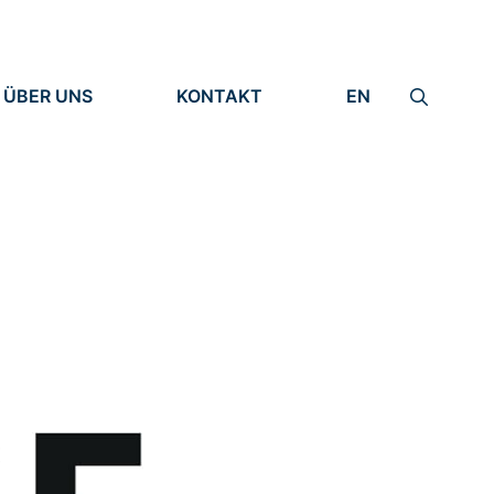
ÜBER UNS
KONTAKT
EN
INSTITUT
IMPRESSUM
IDENTITÄT
DATENSCHUTZ
FORSCHUNG
MENSCHEN