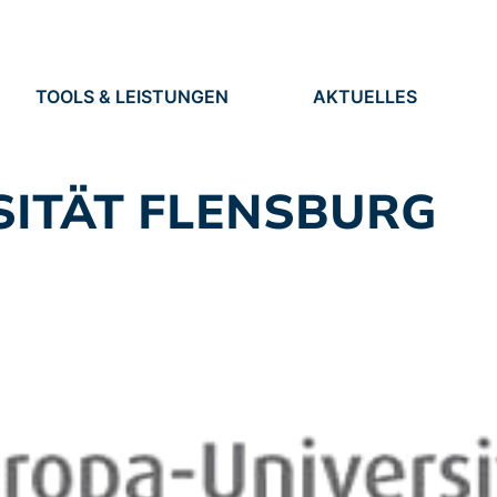
TOOLS & LEISTUNGEN
AKTUELLES
TOOLS
NEUIGKEITEN
EN
LEISTUNGEN
TERMINE
PRESSE
SITÄT FLENSBURG
STELLEN