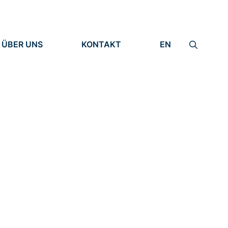
ÜBER UNS
KONTAKT
EN
INSTITUT
IMPRESSUM
IDENTITÄT
DATENSCHUTZ
FORSCHUNG
MENSCHEN