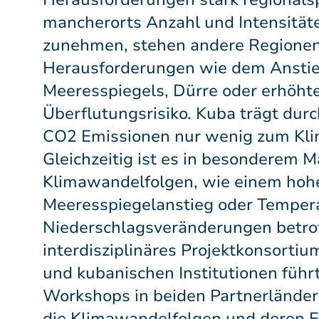
mancherorts Anzahl und Intensitä
zunehmen, stehen andere Regionen
Herausforderungen wie dem Ansti
Meeresspiegels, Dürre oder erhöh
Überflutungsrisiko. Kuba trägt dur
CO2 Emissionen nur wenig zum Kli
Gleichzeitig ist es in besonderem 
Klimawandelfolgen, wie einem hohe
Meeresspiegelanstieg oder Temper
Niederschlagsveränderungen betrof
interdisziplinäres Projektkonsorti
und kubanischen Institutionen führ
Workshops in beiden Partnerländern
die Klimawandelfolgen und deren Ei