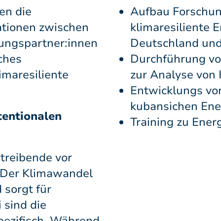
en die
Aufbau Forschun
ationen zwischen
klimaresiliente
ungspartner:innen
Deutschland un
ches
Durchführung v
maresiliente
zur Analyse von
Entwicklungs vo
kubansichen Ene
tentionalen
Training zu Ene
treibende vor
 Der Klimawandel
 sorgt für
 sind die
pezifisch. Während