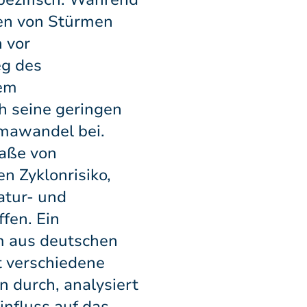
ten von Stürmen
 vor
eg des
tem
ch seine geringen
mawandel bei.
Maße von
n Zyklonrisiko,
atur- und
fen. Ein
um aus deutschen
t verschiedene
 durch, analysiert
nfluss auf das