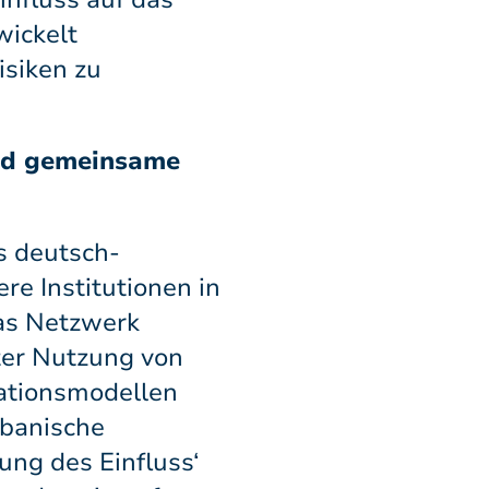
wickelt
siken zu
nd gemeinsame
s deutsch-
re Institutionen in
as Netzwerk
nter Nutzung von
lationsmodellen
ubanische
ung des Einfluss‘