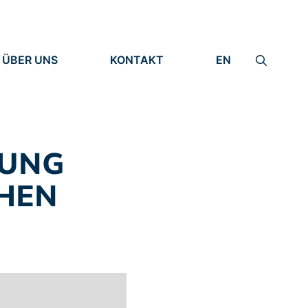
ÜBER UNS
KONTAKT
EN
INSTITUT
IMPRESSUM
IDENTITÄT
DATENSCHUTZ
FORSCHUNG
MENSCHEN
KUNG
CHEN