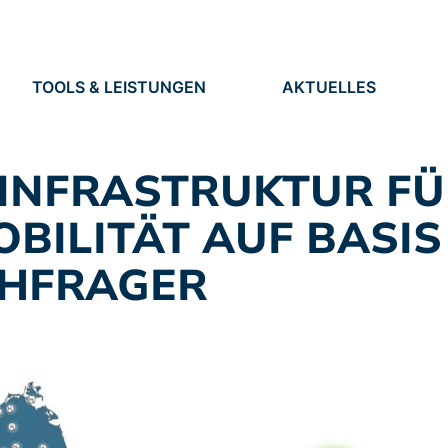
TOOLS & LEISTUNGEN
AKTUELLES
TOOLS
NEUIGKEITEN
EN
LEISTUNGEN
TERMINE
PRESSE
ALINFRASTRUKTUR F
STELLEN
ILITÄT AUF BASIS
HFRAGER