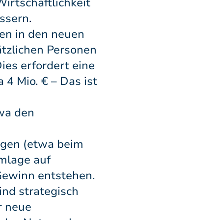
irtschaftlichkeit
ssern.
en in den neuen
ätzlichen Personen
ies erfordert eine
4 Mio. € – Das ist
twa den
gen (etwa beim
mlage auf
Gewinn entstehen.
ind strategisch
r neue