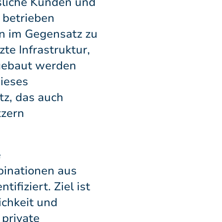
ssliche Kunden und
r betrieben
en im Gegensatz zu
te Infrastruktur,
fgebaut werden
ieses
tz, das auch
tzern
e
inationen aus
ifiziert. Ziel ist
ichkeit und
 private