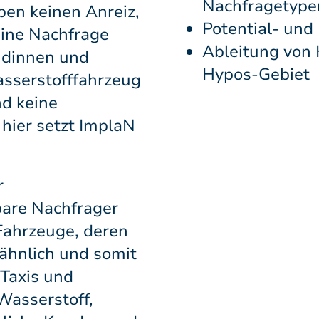
Nachfragetype
ben keinen Anreiz,
Potential- un
eine Nachfrage
Ableitung von
ndinnen und
Hypos-Gebiet
sserstofffahrzeug
nd keine
 hier setzt ImplaN
r
bare Nachfrager
Fahrzeuge, deren
ähnlich und somit
 Taxis und
Wasserstoff,