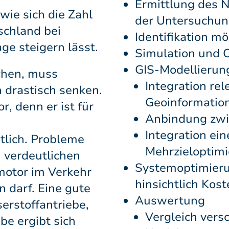
Ermittlung des N
wie sich die Zahl
der Untersuchun
schland bei
Identifikation m
ge steigern lässt.
Simulation und O
GIS-Modellierun
chen, muss
Integration rel
 drastisch senken.
Geoinformatio
r, denn er ist für
Anbindung zwi
Integration ein
tlich. Probleme
Mehrzieloptim
 verdeutlichen
Systemoptimierun
otor im Verkehr
hinsichtlich Kos
n darf. Eine gute
Auswertung
erstoffantriebe,
Vergleich vers
be ergibt sich