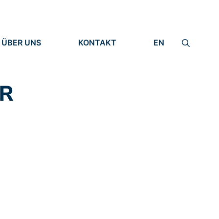
ÜBER UNS
KONTAKT
EN
INSTITUT
IMPRESSUM
IDENTITÄT
DATENSCHUTZ
FORSCHUNG
ÜR
MENSCHEN