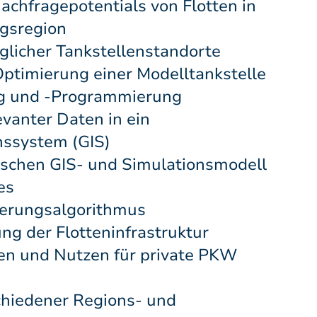
achfragepotentials von Flotten in
gsregion
öglicher Tankstellenstandorte
ptimierung einer Modelltankstelle
g und -Programmierung
evanter Daten in ein
nssystem (GIS)
schen GIS- und Simulationsmodell
es
ierungsalgorithmus
g der Flotteninfrastruktur
ten und Nutzen für private PKW
chiedener Regions- und