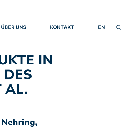
ÜBER UNS
KONTAKT
EN
INSTITUT
IMPRESSUM
IDENTITÄT
DATENSCHUTZ
FORSCHUNG
UKTE IN
MENSCHEN
 DES
 AL.
 Nehring,