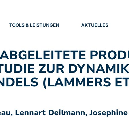
TOOLS & LEISTUNGEN
AKTUELLES
TOOLS
NEUIGKEITEN
EN
LEISTUNGEN
TERMINE
PRESSE
ABGELEITETE PROD
STELLEN
TUDIE ZUR DYNAMIK
DELS (LAMMERS ET
au, Lennart Deilmann, Josephine