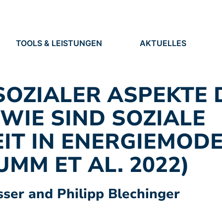
TOOLS & LEISTUNGEN
AKTUELLES
TOOLS
NEUIGKEITEN
EN
LEISTUNGEN
TERMINE
PRESSE
OZIALER ASPEKTE 
STELLEN
WIE SIND SOZIALE
IT IN ENERGIEMOD
MM ET AL. 2022)
ser and Philipp Blechinger