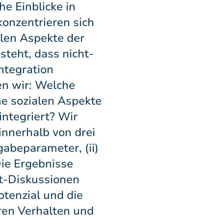
e Einblicke in
onzentrieren sich
alen Aspekte der
teht, dass nicht-
ntegration
en wir: Welche
he sozialen Aspekte
ntegriert? Wir
innerhalb von drei
gabeparameter, (ii)
Die Ergebnisse
t-Diskussionen
otenzial und die
ren Verhalten und