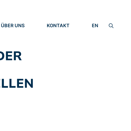
ÜBER UNS
KONTAKT
EN
INSTITUT
IMPRESSUM
IDENTITÄT
DATENSCHUTZ
FORSCHUNG
DER
MENSCHEN
ELLEN