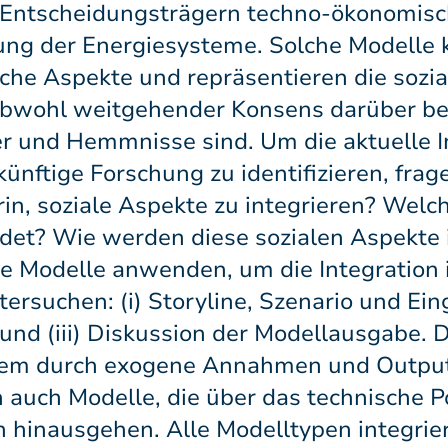
 Entscheidungsträgern techno-ökonomisch
ng der Energiesysteme. Solche Modelle k
che Aspekte und repräsentieren die sozi
bwohl weitgehender Konsens darüber bes
er und Hemmnisse sind. Um die aktuelle I
ünftige Forschung zu identifizieren, frag
in, soziale Aspekte zu integrieren? Welc
det? Wie werden diese sozialen Aspekte i
se Modelle anwenden, um die Integration 
rsuchen: (i) Storyline, Szenario und Ein
nd (iii) Diskussion der Modellausgabe. 
allem durch exogene Annahmen und Outpu
en auch Modelle, die über das technische P
 hinausgehen. Alle Modelltypen integrie