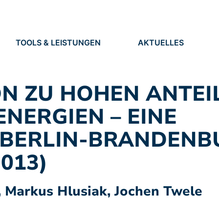
TOOLS & LEISTUNGEN
AKTUELLES
TOOLS
NEUIGKEITEN
EN
LEISTUNGEN
TERMINE
PRESSE
N ZU HOHEN ANTEI
STELLEN
NERGIEN – EINE
R BERLIN-BRANDENB
013)
r, Markus Hlusiak, Jochen Twele