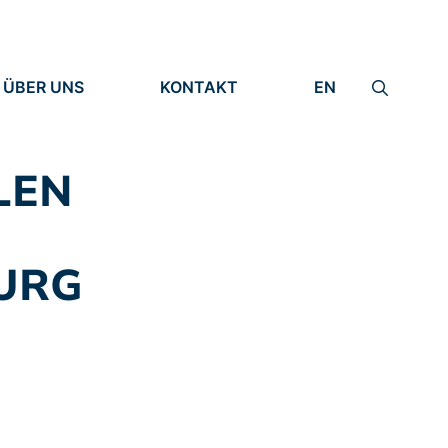
ÜBER UNS
KONTAKT
EN
INSTITUT
IMPRESSUM
IDENTITÄT
DATENSCHUTZ
FORSCHUNG
LEN
MENSCHEN
URG