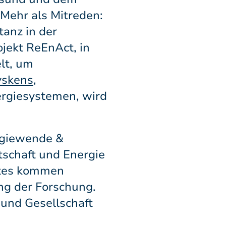
Mehr als Mitreden:
tanz in der
jekt ReEnAct, in
lt, um
yskens
,
ergiesystemen, wird
rgiewende &
tschaft und Energie
ktes kommen
ng der Forschung.
 und Gesellschaft