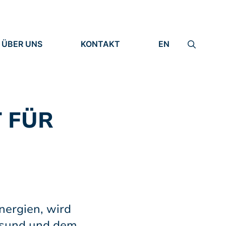
ÜBER UNS
KONTAKT
EN
INSTITUT
IMPRESSUM
IDENTITÄT
DATENSCHUTZ
FORSCHUNG
MENSCHEN
 FÜR
nergien, wird
lsund und dem