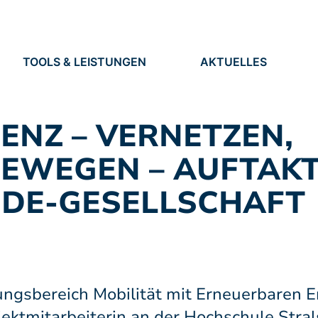
TOOLS & LEISTUNGEN
AKTUELLES
TOOLS
NEUIGKEITEN
EN
LEISTUNGEN
TERMINE
PRESSE
NZ – VERNETZEN,
STELLEN
BEWEGEN – AUFTAKT
NDE-GESELLSCHAFT
ungsbereich Mobilität mit Erneuerbaren E
ktmitarbeiterin an der Hochschule Stra