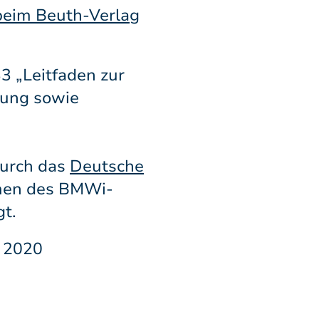
beim Beuth-Verlag
3 „Leitfaden zur
rung sowie
durch das
Deutsche
en des BMWi-
t.
z 2020