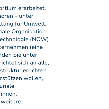
ortium erarbeitet,
hören – unter
ltung für Umwelt,
nale Organisation
ntechnologie (NOW)
ternehmen (eine
inden Sie unter
ichtet sich an alle,
struktur errichten
rstützen wollen,
unale
innen,
weitere.