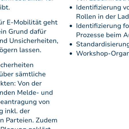
ibt.
Identifizierung 
Rollen in der La
ür E-Mobilität geht
Identifizierung
ein Grund dafür
Prozesse beim A
nd Unsicherheiten,
Standardisierun
gern lassen.
Workshop-Organ
icherheiten
 über sämtliche
kten: Von der
enden Melde- und
eantragung von
 inkl. der
en Parteien. Zudem