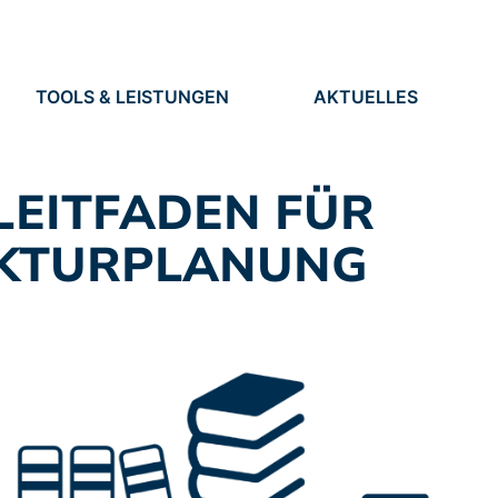
TOOLS & LEISTUNGEN
AKTUELLES
TOOLS
NEUIGKEITEN
EN
LEISTUNGEN
TERMINE
PRESSE
 LEITFADEN FÜR
STELLEN
UKTURPLANUNG