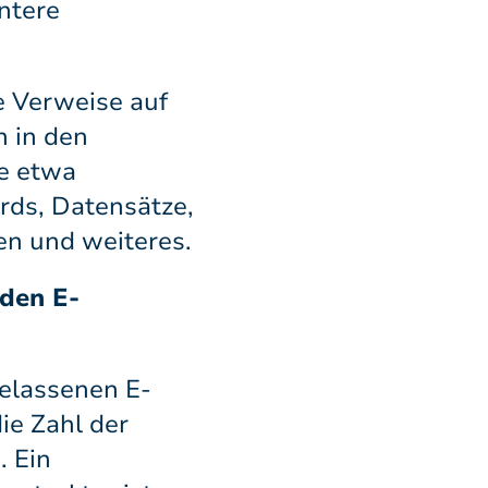
entere
ie Verweise auf
n in den
e etwa
rds, Datensätze,
en und weiteres.
den E-
gelassenen E-
ie Zahl der
. Ein