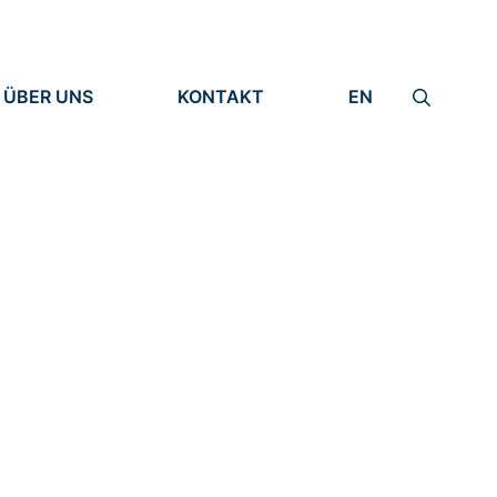
ÜBER UNS
KONTAKT
EN
INSTITUT
IMPRESSUM
IDENTITÄT
DATENSCHUTZ
FORSCHUNG
MENSCHEN