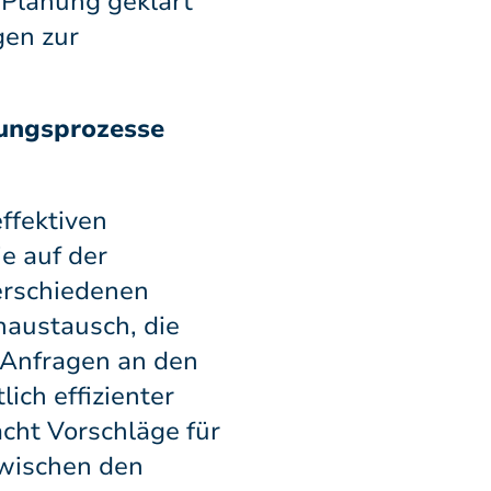
e Planung geklärt
gen zur
nungsprozesse
effektiven
e auf der
erschiedenen
naustausch, die
Anfragen an den
ich effizienter
cht Vorschläge für
zwischen den