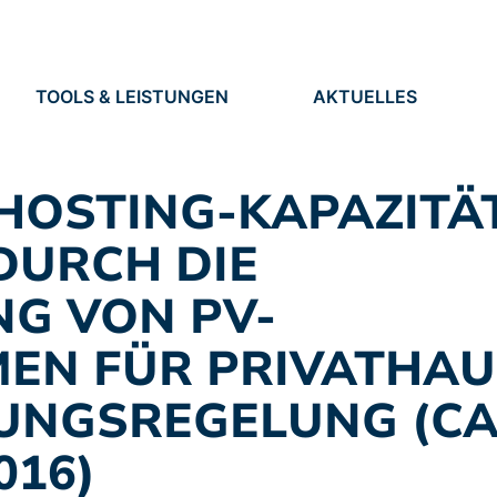
TOOLS & LEISTUNGEN
AKTUELLES
TOOLS
NEUIGKEITEN
EN
LEISTUNGEN
TERMINE
PRESSE
HOSTING-KAPAZITÄ
STELLEN
DURCH DIE
G VON PV-
MEN FÜR PRIVATHA
TUNGSREGELUNG (C
016)