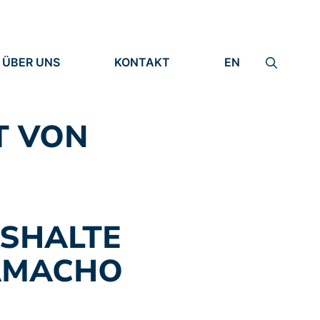
ÜBER UNS
KONTAKT
EN
INSTITUT
IMPRESSUM
IDENTITÄT
DATENSCHUTZ
FORSCHUNG
T VON
MENSCHEN
USHALTE
AMACHO