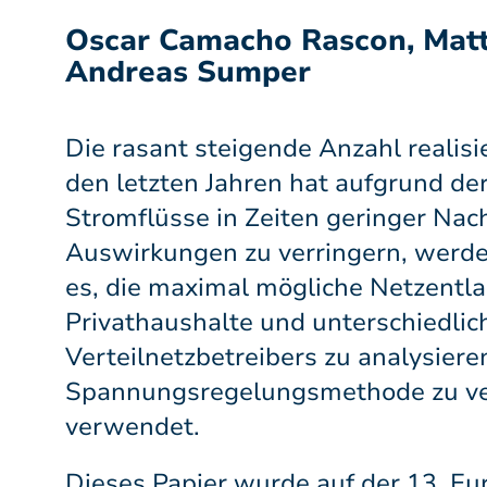
Oscar Camacho Rascon, Matth
Andreas Sumper
Die rasant steigende Anzahl realisi
den letzten Jahren hat aufgrund d
Stromflüsse in Zeiten geringer Nac
Auswirkungen zu verringern, werden
es, die maximal mögliche Netzentla
Privathaushalte und unterschiedlic
Verteilnetzbetreibers zu analysier
Spannungsregelungsmethode zu verg
verwendet.
Dieses Papier wurde auf der 13.
Eu