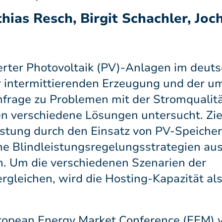
ias Resch, Birgit Schachler, Joc
erter Photovoltaik (PV)-Anlagen im deuts
er intermittierenden Erzeugung und der 
hfrage zu Problemen mit der Stromqualit
 verschiedene Lösungen untersucht. Ziel 
stung durch den Einsatz von PV-Speicher
he Blindleistungsregelungsstrategien aus
en. Um die verschiedenen Szenarien der
leichen, wird die Hosting-Kapazität als
ropean Energy Market Conference (EEM)
v