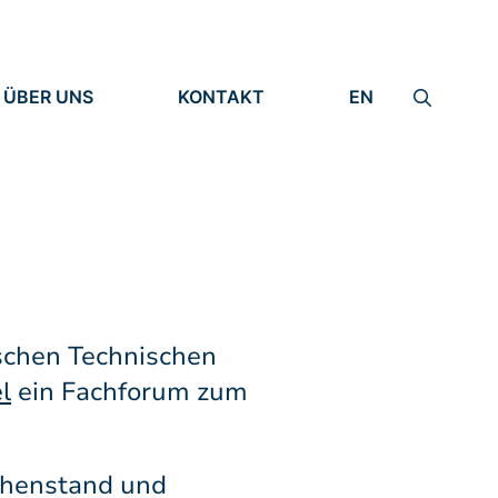
ÜBER UNS
KONTAKT
EN
INSTITUT
IMPRESSUM
IDENTITÄT
DATENSCHUTZ
FORSCHUNG
MENSCHEN
schen Technischen
l
ein Fachforum zum
chenstand und