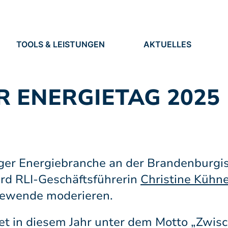
TOOLS & LEISTUNGEN
AKTUELLES
TOOLS
NEUIGKEITEN
EN
LEISTUNGEN
TERMINE
PRESSE
 ENERGIETAG 2025
STELLEN
ger Energiebranche an der Brandenburgi
ird RLI-Geschäftsführerin
Christine Kühne
giewende moderieren.
et in diesem Jahr unter dem Motto „Zwis