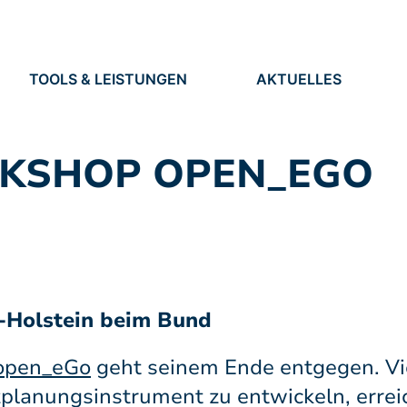
TOOLS & LEISTUNGEN
AKTUELLES
TOOLS
NEUIGKEITEN
EN
LEISTUNGEN
TERMINE
PRESSE
KSHOP OPEN_EGO
STELLEN
-Holstein beim Bund
open_eGo
geht seinem Ende entgegen. Vi
planungsinstrument zu entwickeln, errei