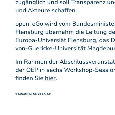
zugänglich und soll Transparenz un
und Akteure schaffen.
open_eGo wird vom Bundesministeri
Flensburg übernahm die Leitung de
Europa-Universiät Flensburg, das 
von-Guericke-Universität Magdebur
Im Rahmen der Abschlussveranstal
der OEP in sechs Workshop-Session
finden Sie
hier
.
© LOGO: RLI,
CC-BY-SA-4.0