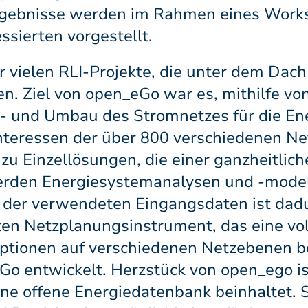
rgebnisse werden im Rahmen eines Works
ssierten vorgestellt.
 vielen RLI-Projekte, die unter dem Dac
 Ziel von open_eGo war es, mithilfe vo
s- und Umbau des Stromnetzes für die E
Interessen der über 800 verschiedenen Ne
zu Einzellösungen, die einer ganzheitlic
erden Energiesystemanalysen und -model
g der verwendeten Eingangsdaten ist dadu
ten Netzplanungsinstrument, das eine vol
optionen auf verschiedenen Netzebenen b
o entwickelt. Herzstück von open_ego ist
e offene Energiedatenbank beinhaltet. Sie