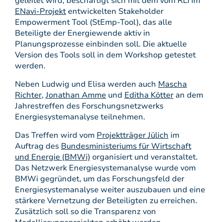
geleitet wird, beschäftigt sich mit dem vom RLI im
ENavi-Projekt
entwickelten Stakeholder
Empowerment Tool (StEmp-Tool), das alle
Beteiligte der Energiewende aktiv in
Planungsprozesse einbinden soll. Die aktuelle
Version des Tools soll in dem Workshop getestet
werden.
Neben Ludwig und Elisa werden auch
Mascha
Richter
,
Jonathan Amme
und
Editha Kötter
an dem
Jahrestreffen des Forschungsnetzwerks
Energiesystemanalyse teilnehmen.
Das Treffen wird vom
Projektträger Jülich
im
Auftrag des
Bundesministeriums für Wirtschaft
und Energie (BMWi)
organisiert und veranstaltet.
Das Netzwerk Energiesystemanalyse wurde vom
BMWi gegründet, um das Forschungsfeld der
Energiesystemanalyse weiter auszubauen und eine
stärkere Vernetzung der Beteiligten zu erreichen.
Zusätzlich soll so die Transparenz von