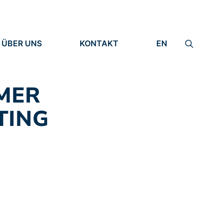
ÜBER UNS
KONTAKT
EN
INSTITUT
IMPRESSUM
IDENTITÄT
DATENSCHUTZ
FORSCHUNG
MER
MENSCHEN
TING