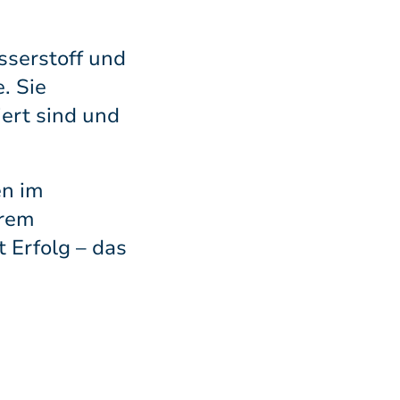
sserstoff und
. Sie
iert sind und
en im
erem
 Erfolg – das