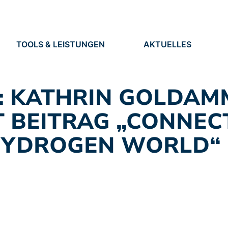
TOOLS & LEISTUNGEN
AKTUELLES
TOOLS
NEUIGKEITEN
EN
LEISTUNGEN
TERMINE
PRESSE
L: KATHRIN GOLDAM
STELLEN
 BEITRAG „CONNEC
HYDROGEN WORLD“